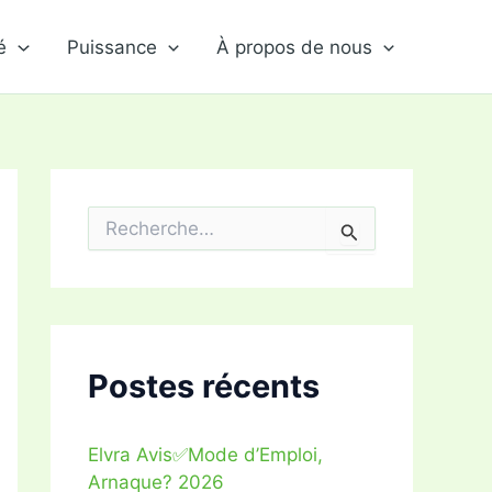
é
Puissance
À propos de nous
R
e
c
h
e
r
c
h
Postes récents
e
r
Elvra Avis✅Mode d’Emploi,
:
Arnaque? 2026