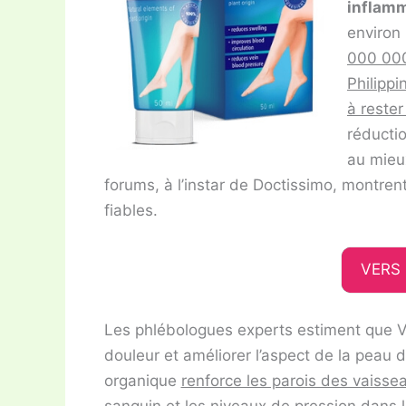
inflamm
environ 
000 000
Philippi
à rester
réductio
au mieux
forums, à l’instar de Doctissimo, montrent
fiables.
VERS 
Les phlébologues experts estiment que Var
douleur et améliorer l’aspect de la peau
organique
renforce les parois des vaisse