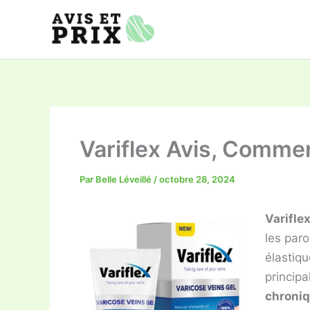
Aller
au
contenu
Variflex Avis, Comme
Par
Belle Léveillé
/
octobre 28, 2024
Varifle
les paro
élastiq
princip
chroniq