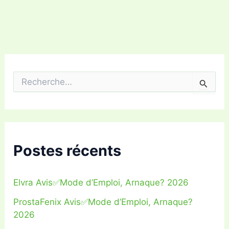
R
e
c
h
e
r
c
Postes récents
h
e
r
Elvra Avis✅Mode d’Emploi, Arnaque? 2026
:
ProstaFenix Avis✅Mode d’Emploi, Arnaque?
2026