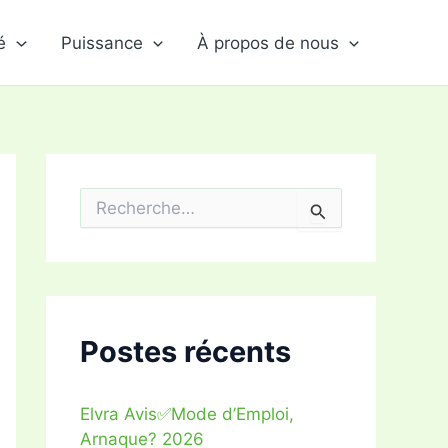
é
Puissance
À propos de nous
R
e
c
h
e
r
c
h
Postes récents
e
r
Elvra Avis✅Mode d’Emploi,
:
Arnaque? 2026