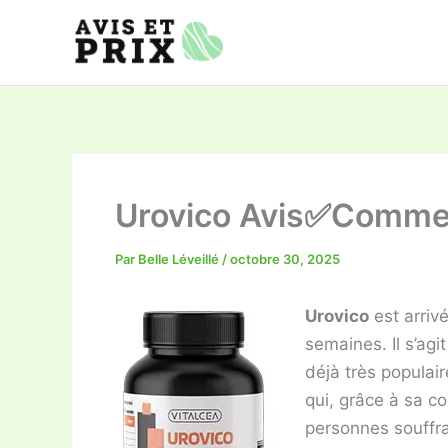
Aller
au
contenu
Urovico Avis✅Commen
Par
Belle Léveillé
/
octobre 30, 2025
Urovico
est arriv
semaines. Il s’ag
déjà très populair
qui, grâce à sa co
personnes souffran