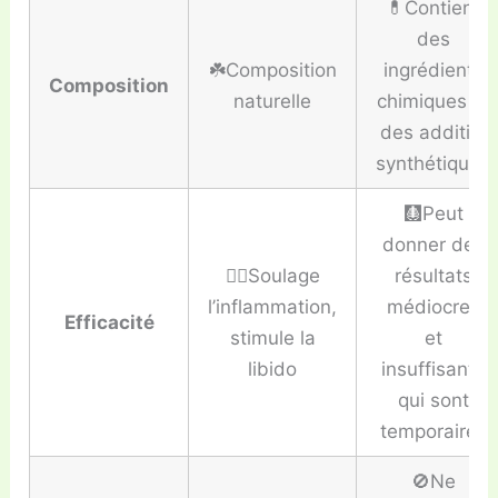
💊Contient
des
☘️Composition
ingrédients
Composition
naturelle
chimiques et
des additifs
synthétiques
🩻Peut
donner des
👍🏼Soulage
résultats
l’inflammation,
médiocres
Efficacité
stimule la
et
libido
insuffisants
qui sont
temporaires
🚫Ne