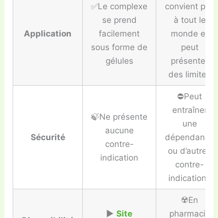
✅Le complexe
convient pas
se prend
à tout le
Application
facilement
monde et
sous forme de
peut
gélules
présenter
des limites
⛔️Peut
entraîner
🍃Ne présente
une
aucune
Sécurité
dépendance
contre-
ou d’autres
indication
contre-
indications
☢️En
▶️
Site
pharmacie