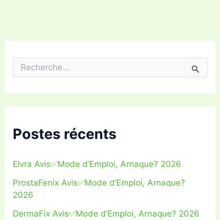
R
e
c
h
e
r
c
Postes récents
h
e
r
Elvra Avis✅Mode d’Emploi, Arnaque? 2026
:
ProstaFenix Avis✅Mode d’Emploi, Arnaque?
2026
DermaFix Avis✅Mode d’Emploi, Arnaque? 2026