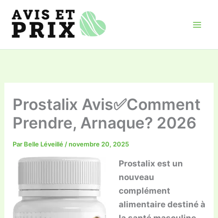
Aller
au
contenu
Prostalix Avis✅Comment
Prendre, Arnaque? 2026
Par
Belle Léveillé
/
novembre 20, 2025
Prostalix est un
nouveau
complément
alimentaire destiné à
la santé masculine