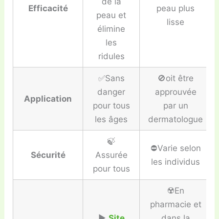
de la
Efficacité
peau plus
peau et
lisse
élimine
les
ridules
✅Sans
🚫oit être
danger
approuvée
Application
pour tous
par un
les âges
dermatologue
🍃
⛔️Varie selon
Sécurité
Assurée
les individus
pour tous
☢️En
pharmacie et
▶️
Site
dans la