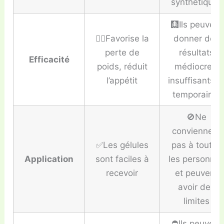
synthétiques
🩻Ils peuvent
👍🏼Favorise la
donner des
perte de
résultats
Efficacité
poids, réduit
médiocres,
l’appétit
insuffisants e
temporaires
🚫Ne
conviennent
✅Les gélules
pas à toutes
Application
sont faciles à
les personne
recevoir
et peuvent
avoir des
limites
⛔️Ils peuvent