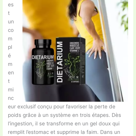
es
t
un
co
m
pl
é
m
en
t
mi
nc
eur exclusif conçu pour favoriser la perte de
poids grâce à un système en trois étapes. Dès
l’ingestion, il se transforme en un gel doux qui
remplit l’estomac et supprime la faim. Dans un