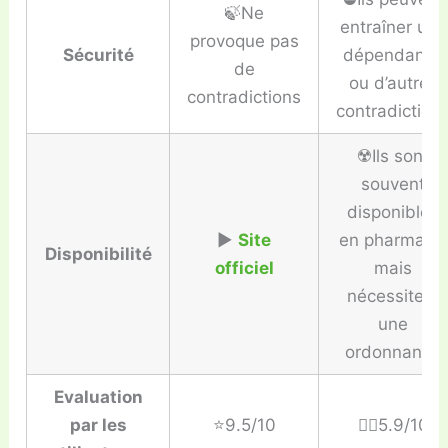
🍃Ne
entraîner une
provoque pas
Sécurité
dépendance
de
ou d’autres
contradictions
contradiction
☢️Ils sont
souvent
disponibles
▶️
Site
en pharmacie
Disponibilité
officiel
mais
nécessitent
une
ordonnance
Evaluation
par les
⭐️9.5/10
👎🏼5.9/10